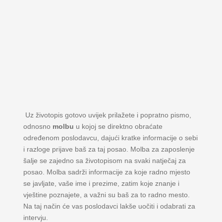
Uz životopis gotovo uvijek prilažete i popratno pismo,
odnosno
molbu
u kojoj se direktno obraćate
određenom poslodavcu, dajući kratke informacije o sebi
i razloge prijave baš za taj posao. Molba za zaposlenje
šalje se zajedno sa životopisom na svaki natječaj za
posao. Molba sadrži informacije za koje radno mjesto
se javljate, vaše ime i prezime, zatim koje znanje i
vještine poznajete, a važni su baš za to radno mesto.
Na taj način će vas poslodavci lakše uočiti i odabrati za
intervju.