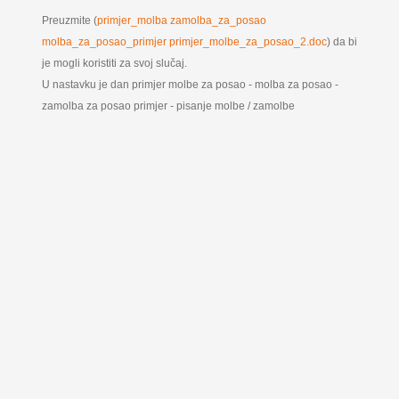
Preuzmite (
primjer_molba zamolba_za_posao
molba_za_posao_primjer primjer_molbe_za_posao_2.doc
) da bi
je mogli koristiti za svoj slučaj.
U nastavku je dan primjer molbe za posao - molba za posao -
zamolba za posao primjer - pisanje molbe / zamolbe