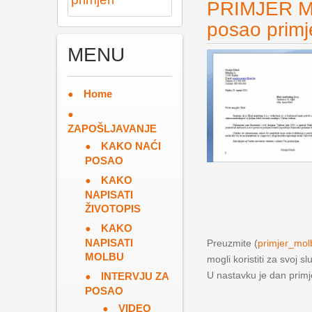
PRIMJER M
posao primj
MENU
Home
ZAPOŠLJAVANJE
KAKO NAĆI
POSAO
KAKO
NAPISATI
ŽIVOTOPIS
KAKO
NAPISATI
Preuzmite (
primjer_mo
MOLBU
mogli koristiti za svoj sl
U nastavku je dan prim
INTERVJU ZA
POSAO
VIDEO