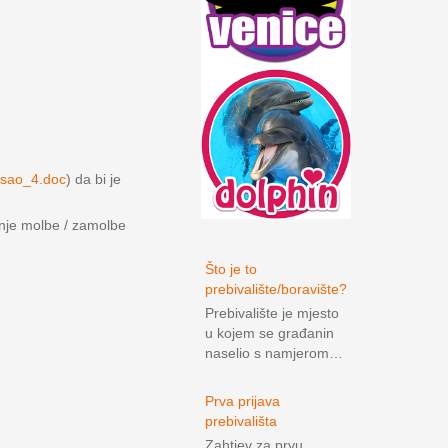
osao_4.doc
) da bi je
anje molbe / zamolbe
Što je to
prebivalište/boravište?
Prebivalište je mjesto
u kojem se građanin
naselio s namjerom…
Prva prijava
prebivališta
Zahtjev za prvu