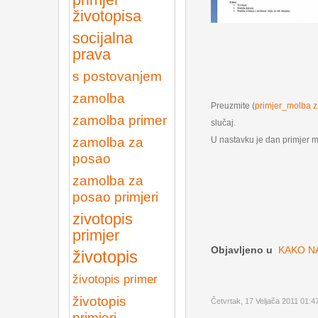
životopisa
socijalna
prava
s postovanjem
zamolba
Preuzmite (
primjer_molba 
zamolba primer
slučaj.
U nastavku je dan primjer 
zamolba za
posao
zamolba za
posao primjeri
zivotopis
primjer
Objavljeno u
KAKO N
životopis
životopis primer
životopis
Četvrtak, 17 Veljača 2011 01:4
primjeri