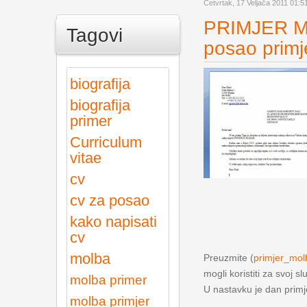
Četvrtak, 17 Veljača 2011 01:5
PRIMJER M
Tagovi
posao primj
biografija
biografija
primer
Curriculum
vitae
cv
cv za posao
kako napisati
cv
molba
Preuzmite (
primjer_mo
mogli koristiti za svoj sl
molba primer
U nastavku je dan prim
molba primjer