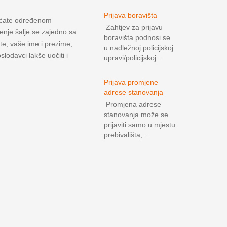
Prijava boravišta
raćate određenom
Zahtjev za prijavu
lenje šalje se zajedno sa
boravišta podnosi se
te, vaše ime i prezime,
u nadležnoj policijskoj
lodavci lakše uočiti i
upravi/policijskoj…
Prijava promjene
adrese stanovanja
Promjena adrese
stanovanja može se
prijaviti samo u mjestu
prebivališta,…