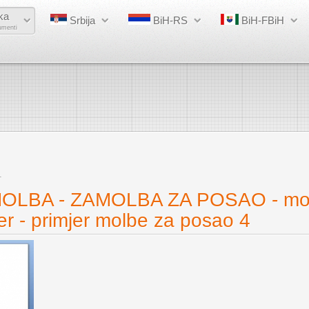
ka
Srbija
BiH-RS
BiH-FBiH
umenti
1
OLBA - ZAMOLBA ZA POSAO - mol
er - primjer molbe za posao 4