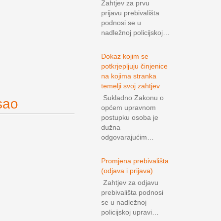
Zahtjev za prvu
prijavu prebivališta
podnosi se u
nadležnoj policijskoj…
Dokaz kojim se
potkrjepljuju činjenice
na kojima stranka
temelji svoj zahtjev
Sukladno Zakonu o
sao
općem upravnom
postupku osoba je
dužna
odgovarajućim…
Promjena prebivališta
(odjava i prijava)
Zahtjev za odjavu
prebivališta podnosi
se u nadležnoj
policijskoj upravi…