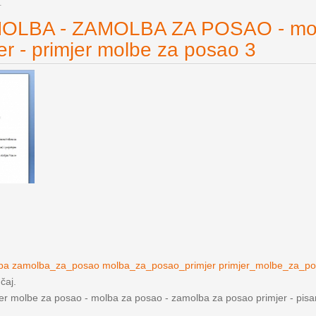
1
OLBA - ZAMOLBA ZA POSAO - mol
er - primjer molbe za posao 3
lba zamolba_za_posao molba_za_posao_primjer primjer_molbe_za_p
učaj.
jer molbe za posao - molba za posao - zamolba za posao primjer - pis