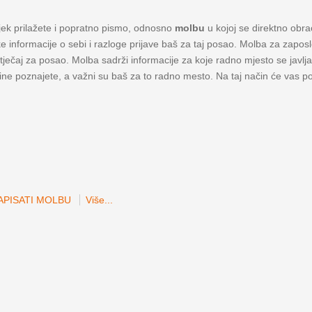
jek prilažete i popratno pismo, odnosno
molbu
u kojoj se direktno ob
e informacije o sebi i razloge prijave baš za taj posao. Molba za zapos
ječaj za posao. Molba sadrži informacije za koje radno mjesto se javlja
tine poznajete, a važni su baš za to radno mesto. Na taj način će vas pos
APISATI MOLBU
Više...