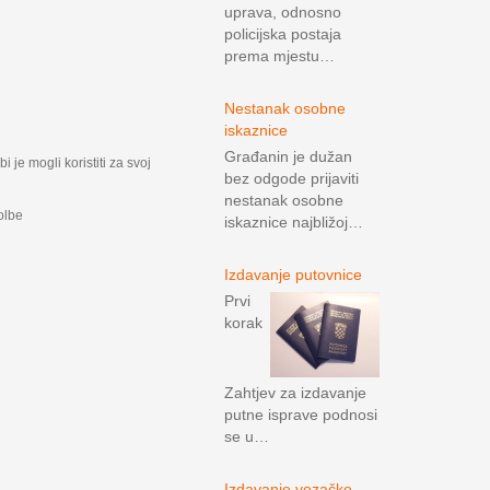
uprava, odnosno
policijska postaja
prema mjestu…
Nestanak osobne
iskaznice
Građanin je dužan
bi je mogli koristiti za svoj
bez odgode prijaviti
nestanak osobne
olbe
iskaznice najbližoj…
Izdavanje putovnice
Prvi
korak
Zahtjev za izdavanje
putne isprave podnosi
se u…
Izdavanje vozačke