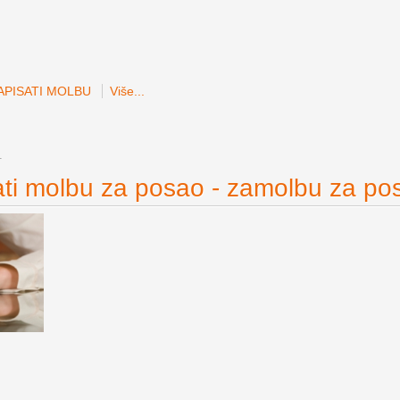
APISATI MOLBU
Više...
1
ti molbu za posao - zamolbu za po