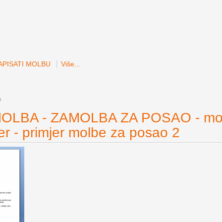
APISATI MOLBU
Više...
9
OLBA - ZAMOLBA ZA POSAO - mol
er - primjer molbe za posao 2