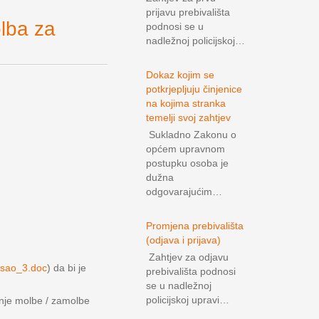
prijavu prebivališta
ba za
podnosi se u
nadležnoj policijskoj…
Dokaz kojim se
potkrjepljuju činjenice
na kojima stranka
temelji svoj zahtjev
Sukladno Zakonu o
općem upravnom
postupku osoba je
dužna
odgovarajućim…
Promjena prebivališta
(odjava i prijava)
Zahtjev za odjavu
osao_3.doc
) da bi je
prebivališta podnosi
se u nadležnoj
policijskoj upravi…
anje molbe / zamolbe