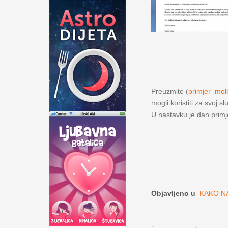
Preuzmite (
primjer_mo
mogli koristiti za svoj sl
U nastavku je dan prim
Objavljeno u
KAKO N