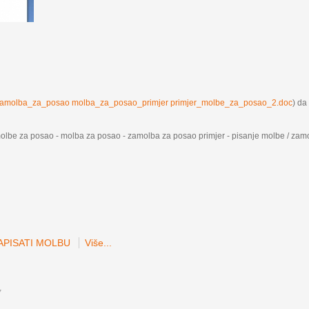
zamolba_za_posao molba_za_posao_primjer primjer_molbe_za_posao_2.doc
) da 
molbe za posao - molba za posao - zamolba za posao primjer - pisanje molbe / zam
APISATI MOLBU
Više...
7