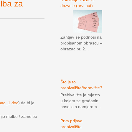
ba za
dozvole (prvi put)
Zahtjev se podnosi na
propisanom obrascu –
obrazac br. 2…
Što je to
prebivalište/boravište?
Prebivalište je mjesto
u kojem se građanin
sao_1.doc
) da bi je
naselio s namjerom…
anje molbe / zamolbe
Prva prijava
prebivališta