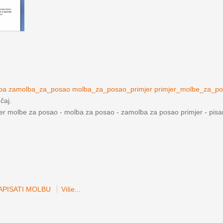
lba zamolba_za_posao molba_za_posao_primjer primjer_molbe_za_p
učaj.
jer molbe za posao - molba za posao - zamolba za posao primjer - pis
APISATI MOLBU
Više...