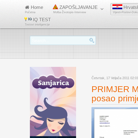
Home
ZAPOŠLJAVANJE
Hrvats
Početna
Molba-Životopis-Interview
Vijesti-Poslovi-Dok
IQ TEST
Testovi inteligencije
Četvrtak, 17 Veljača 2011 02:0
PRIMJER M
posao primj