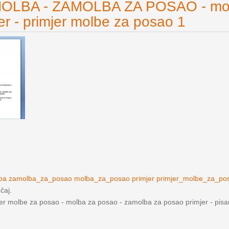
OLBA - ZAMOLBA ZA POSAO - mol
er - primjer molbe za posao 1
lba zamolba_za_posao molba_za_posao primjer primjer_molbe_za_po
učaj.
jer molbe za posao - molba za posao - zamolba za posao primjer - pis