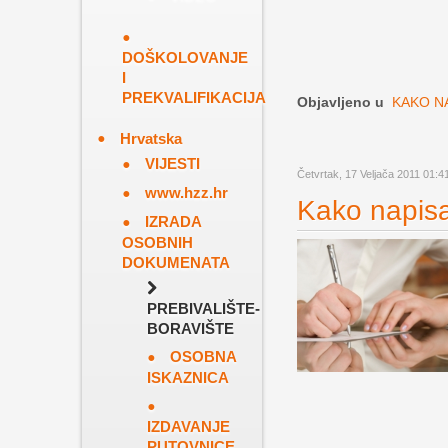
DOŠKOLOVANJE
I
PREKVALIFIKACIJA
Objavljeno u
KAKO N
Hrvatska
VIJESTI
Četvrtak, 17 Veljača 2011 01:4
www.hzz.hr
Kako napisa
IZRADA
OSOBNIH
DOKUMENATA
PREBIVALIŠTE-
BORAVIŠTE
OSOBNA
ISKAZNICA
IZDAVANJE
PUTOVNICE