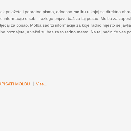
jek prilažete i popratno pismo, odnosno
molbu
u kojoj se direktno ob
e informacije o sebi i razloge prijave baš za taj posao. Molba za zapos
ječaj za posao. Molba sadrži informacije za koje radno mjesto se javlja
tine poznajete, a važni su baš za to radno mesto. Na taj način će vas pos
APISATI MOLBU
Više...