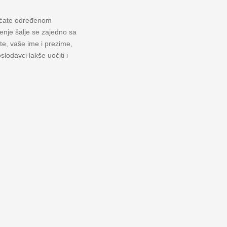
raćate određenom
lenje šalje se zajedno sa
te, vaše ime i prezime,
lodavci lakše uočiti i