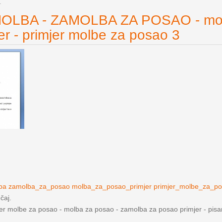
1
OLBA - ZAMOLBA ZA POSAO - mol
er - primjer molbe za posao 3
lba zamolba_za_posao molba_za_posao_primjer primjer_molbe_za_p
učaj.
jer molbe za posao - molba za posao - zamolba za posao primjer - pis