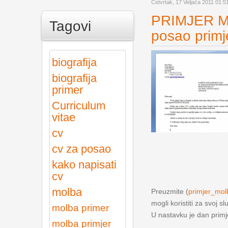
Četvrtak, 17 Veljača 2011 01:5
PRIMJER M
Tagovi
posao primj
biografija
biografija
primer
Curriculum
vitae
cv
cv za posao
kako napisati
cv
molba
Preuzmite (
primjer_mo
mogli koristiti za svoj sl
molba primer
U nastavku je dan prim
molba primjer