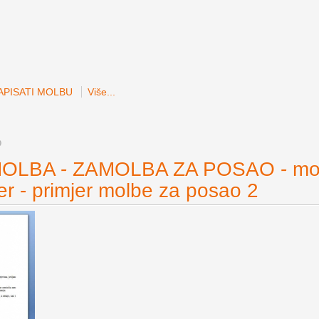
APISATI MOLBU
Više...
9
OLBA - ZAMOLBA ZA POSAO - mol
er - primjer molbe za posao 2