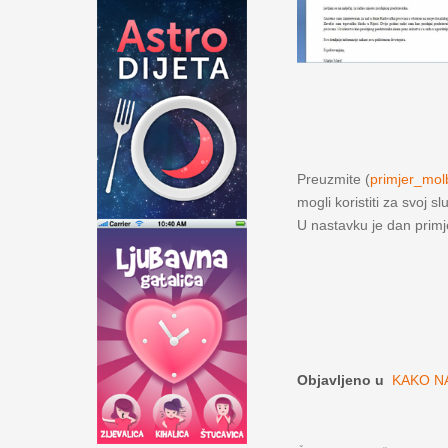
Preuzmite (
primjer_mo
mogli koristiti za svoj sl
U nastavku je dan prim
Objavljeno u
KAKO N