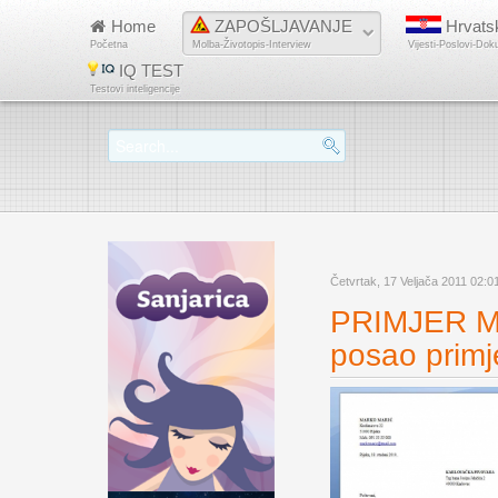
Home
ZAPOŠLJAVANJE
Hrvats
Početna
Molba-Životopis-Interview
Vijesti-Poslovi-Dok
IQ TEST
Testovi inteligencije
Četvrtak, 17 Veljača 2011 02:0
PRIMJER M
posao primj