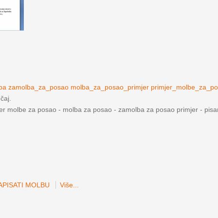
lba zamolba_za_posao molba_za_posao_primjer primjer_molbe_za_p
učaj.
jer molbe za posao - molba za posao - zamolba za posao primjer - pis
APISATI MOLBU
Više...