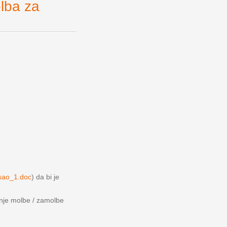
ba za
sao_1.doc
) da bi je
anje molbe / zamolbe