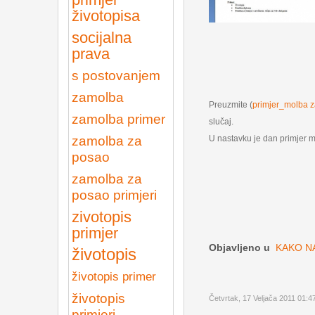
životopisa
socijalna
prava
s postovanjem
zamolba
Preuzmite (
primjer_molba 
zamolba primer
slučaj.
U nastavku je dan primjer 
zamolba za
posao
zamolba za
posao primjeri
zivotopis
primjer
Objavljeno u
KAKO N
životopis
životopis primer
životopis
Četvrtak, 17 Veljača 2011 01:4
primjeri