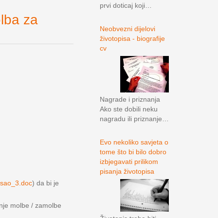
prvi doticaj koji…
ba za
Neobvezni dijelovi
životopisa - biografije
cv
Nagrade i priznanja
Ako ste dobili neku
nagradu ili priznanje…
Evo nekoliko savjeta o
tome što bi bilo dobro
izbjegavati prilikom
pisanja životopisa
osao_3.doc
) da bi je
anje molbe / zamolbe