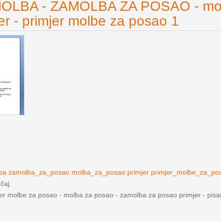
OLBA - ZAMOLBA ZA POSAO - mol
er - primjer molbe za posao 1
lba zamolba_za_posao molba_za_posao primjer primjer_molbe_za_po
učaj.
jer molbe za posao - molba za posao - zamolba za posao primjer - pis