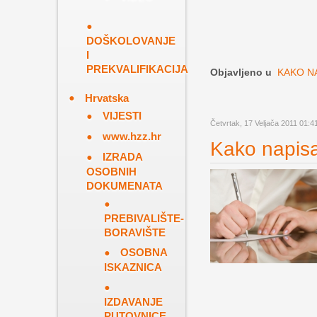
DOŠKOLOVANJE
I
PREKVALIFIKACIJA
Objavljeno u
KAKO N
Hrvatska
VIJESTI
Četvrtak, 17 Veljača 2011 01:4
www.hzz.hr
Kako napisa
IZRADA
OSOBNIH
DOKUMENATA
PREBIVALIŠTE-
BORAVIŠTE
OSOBNA
ISKAZNICA
IZDAVANJE
PUTOVNICE