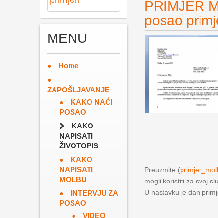
PRIMJER M
posao primj
MENU
Home
ZAPOŠLJAVANJE
KAKO NAĆI
POSAO
KAKO
NAPISATI
ŽIVOTOPIS
KAKO
NAPISATI
Preuzmite (
primjer_mo
MOLBU
mogli koristiti za svoj sl
U nastavku je dan prim
INTERVJU ZA
POSAO
VIDEO