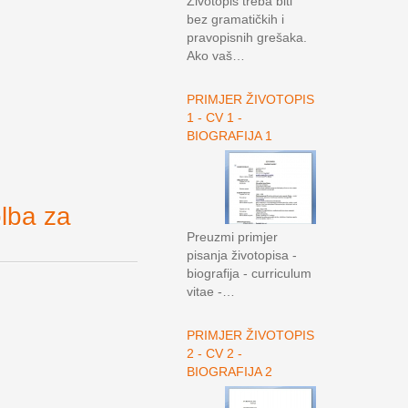
Životopis treba biti
bez gramatičkih i
pravopisnih grešaka.
Ako vaš…
PRIMJER ŽIVOTOPIS
1 - CV 1 -
BIOGRAFIJA 1
ba za
Preuzmi primjer
pisanja životopisa -
biografija - curriculum
vitae -…
PRIMJER ŽIVOTOPIS
2 - CV 2 -
BIOGRAFIJA 2