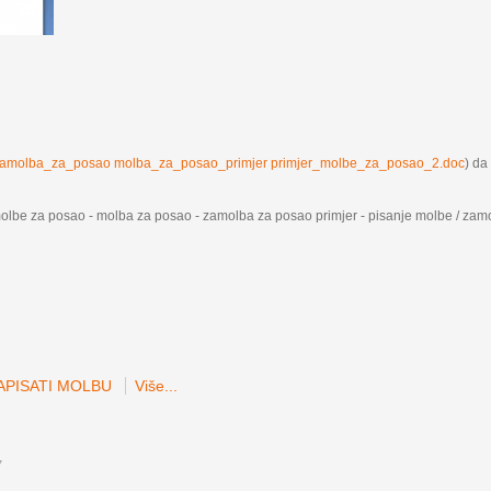
zamolba_za_posao molba_za_posao_primjer primjer_molbe_za_posao_2.doc
) da 
molbe za posao - molba za posao - zamolba za posao primjer - pisanje molbe / zam
APISATI MOLBU
Više...
7