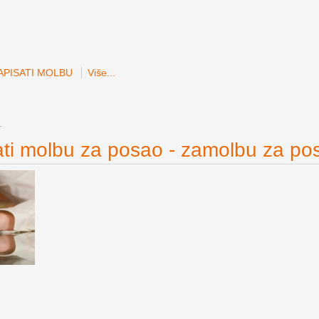
APISATI MOLBU
Više...
1
ti molbu za posao - zamolbu za po