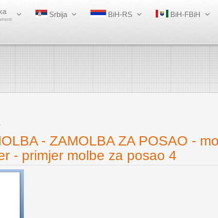
ka
Srbija
BiH-RS
BiH-FBiH
umenti
1
OLBA - ZAMOLBA ZA POSAO - mol
er - primjer molbe za posao 4