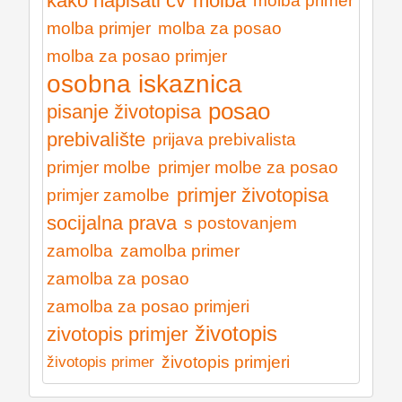
kako napisati cv
molba
molba primer
molba primjer
molba za posao
molba za posao primjer
osobna iskaznica
posao
pisanje životopisa
prebivalište
prijava prebivalista
primjer molbe
primjer molbe za posao
primjer životopisa
primjer zamolbe
socijalna prava
s postovanjem
zamolba
zamolba primer
zamolba za posao
zamolba za posao primjeri
životopis
zivotopis primjer
životopis primjeri
životopis primer