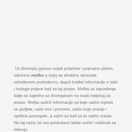
Uz životopis gotovo uvijek prilažete i popratno pismo,
odnosno
molbu
u kojoj se direktno obraćate
određenom poslodavcu, dajući kratke informacije o sebi
i razloge prijave baš za taj posao. Molba za zaposlenje
šalje se zajedno sa životopisom na svaki natječaj za
posao. Molba sadrži informacije za koje radno mjesto
se javljate, vaše ime i prezime, zatim koje znanje i
vještine poznajete, a važni su baš za to radno mesto.
Na taj način će vas poslodavci lakše uočiti i odabrati za
intervju.