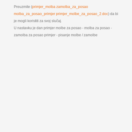
Preuzmite (
primjer_molba zamolba_za_posao
molba_za_posao_primjer primjer_molbe_za_posao_2.doc
) da bi
je mogli koristiti za svoj slučaj.
U nastavku je dan primjer molbe za posao - molba za posao -
zamolba za posao primjer - pisanje molbe / zamolbe