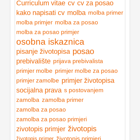
Curriculum vitae
cv
cv za posao
kako napisati cv
molba
molba primer
molba primjer
molba za posao
molba za posao primjer
osobna iskaznica
posao
pisanje životopisa
prebivalište
prijava prebivalista
primjer molbe
primjer molbe za posao
primjer životopisa
primjer zamolbe
socijalna prava
s postovanjem
zamolba
zamolba primer
zamolba za posao
zamolba za posao primjeri
životopis
zivotopis primjer
životopis primjeri
životopis primer