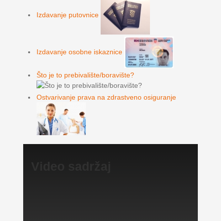
Izdavanje putovnice
Izdavanje osobne iskaznice
Što je to prebivalište/boravište?
Ostvarivanje prava na zdrastveno osiguranje
Video sadržaj