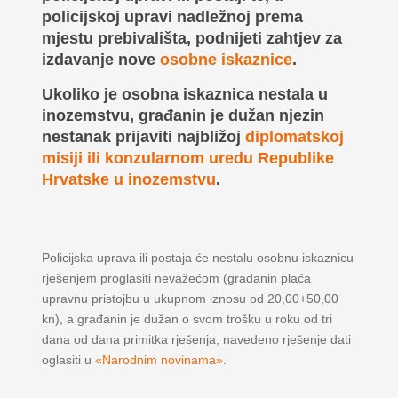
policijskoj upravi nadležnoj prema
mjestu prebivališta, podnijeti zahtjev za
izdavanje nove
osobne iskaznice
.
Ukoliko je osobna iskaznica nestala u
inozemstvu, građanin je dužan njezin
nestanak prijaviti najbližoj
diplomatskoj
misiji ili konzularnom uredu Republike
Hrvatske u inozemstvu
.
Policijska uprava ili postaja će nestalu osobnu iskaznicu
rješenjem proglasiti nevažećom (građanin plaća
upravnu pristojbu u ukupnom iznosu od 20,00+50,00
kn), a građanin je dužan o svom trošku u roku od tri
dana od dana primitka rješenja, navedeno rješenje dati
oglasiti u
«Narodnim novinama»
.