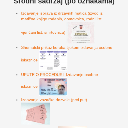
Srodni sadržaj (po oznakama)
Izdavanje isprava iz državnih matica (izvod iz
matične knjige rođenih, domovnica, rodni list,
vjenčani list, smrtovnica)
Shematski prikaz koraka tijekom izdavanja osobne
iskaznice
UPUTE O PROCEDURI: Izdavanje osobne
iskaznice
Izdavanje vozačke dozvole (prvi put)