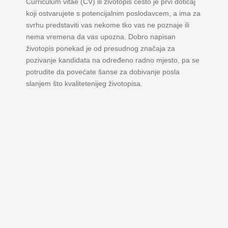
Curriculum vitae (CV) ili životopis često je prvi doticaj
koji ostvarujete s potencijalnim poslodavcem, a ima za
svrhu predstaviti vas nekome tko vas ne poznaje ili
nema vremena da vas upozna. Dobro napisan
životopis ponekad je od presudnog značaja za
pozivanje kandidata na određeno radno mjesto, pa se
potrudite da povećate šanse za dobivanje posla
slanjem što kvalitetenijeg životopisa.