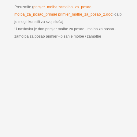
Preuzmite (
primjer_molba zamolba_za_posao
molba_za_posao_primjer primjer_molbe_za_posao_2.doc
) da bi
je mogli koristiti za svoj slučaj.
U nastavku je dan primjer molbe za posao - molba za posao -
zamolba za posao primjer - pisanje molbe / zamolbe