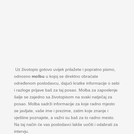
Uz životopis gotovo uvijek prilažete i popratno pismo,
odnosno
molbu
u kojoj se direktno obraćate
određenom poslodavcu, dajući kratke informacije o sebi
i razloge prijave baš za taj posao. Molba za zaposlenje
šalje se zajedno sa životopisom na svaki natječaj za
posao. Molba sadrži informacije za koje radno mjesto
se javljate, vaše ime i prezime, zatim koje znanje i
vještine poznajete, a važni su baš za to radno mesto.
Na taj način će vas poslodavci lakše uočiti i odabrati za
intervju.