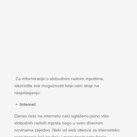
Za informiranje o slobodnim radnim mjestima,
iskoristite sve mogućnosti koje vam stoje na
raspolaganju:
• Internet
Danas ćete na internetu naći oglašeno puno više
slobodnih radnih mjesta nego u svim dnevnim
novinama zajedno. Neki od web siteova za internetsko
regrutiranje koji pružaju i mogućnost ostavljanja