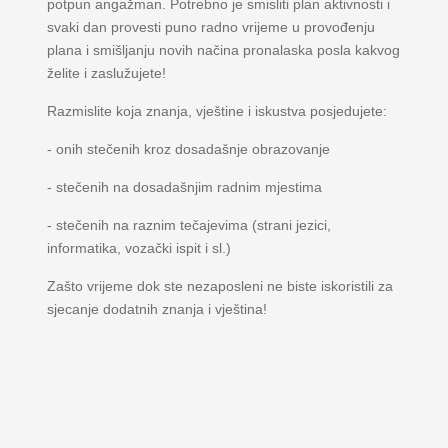
potpun angažman. Potrebno je smisliti plan aktivnosti i
svaki dan provesti puno radno vrijeme u provođenju
plana i smišljanju novih načina pronalaska posla kakvog
želite i zaslužujete!
Razmislite koja znanja, vještine i iskustva posjedujete:
- onih stečenih kroz dosadašnje obrazovanje
- stečenih na dosadašnjim radnim mjestima
- stečenih na raznim tečajevima (strani jezici,
informatika, vozački ispit i sl.)
Zašto vrijeme dok ste nezaposleni ne biste iskoristili za
sjecanje dodatnih znanja i vještina!