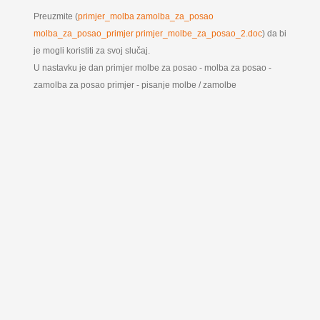
Preuzmite (
primjer_molba zamolba_za_posao
molba_za_posao_primjer primjer_molbe_za_posao_2.doc
) da bi
je mogli koristiti za svoj slučaj.
U nastavku je dan primjer molbe za posao - molba za posao -
zamolba za posao primjer - pisanje molbe / zamolbe