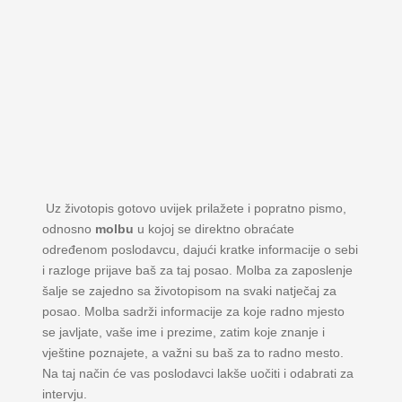
Uz životopis gotovo uvijek prilažete i popratno pismo,
odnosno
molbu
u kojoj se direktno obraćate
određenom poslodavcu, dajući kratke informacije o sebi
i razloge prijave baš za taj posao. Molba za zaposlenje
šalje se zajedno sa životopisom na svaki natječaj za
posao. Molba sadrži informacije za koje radno mjesto
se javljate, vaše ime i prezime, zatim koje znanje i
vještine poznajete, a važni su baš za to radno mesto.
Na taj način će vas poslodavci lakše uočiti i odabrati za
intervju.