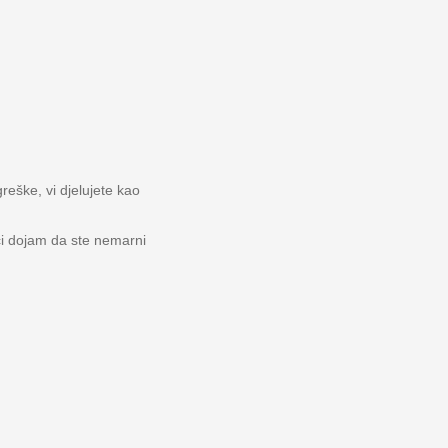
reške, vi djelujete kao
ći dojam da ste nemarni