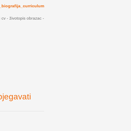
_biografija_curriculum
i cv - životopis obrazac -
bjegavati