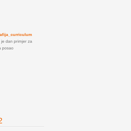
afija_curriculum
 je dan primjer za
za posao
2