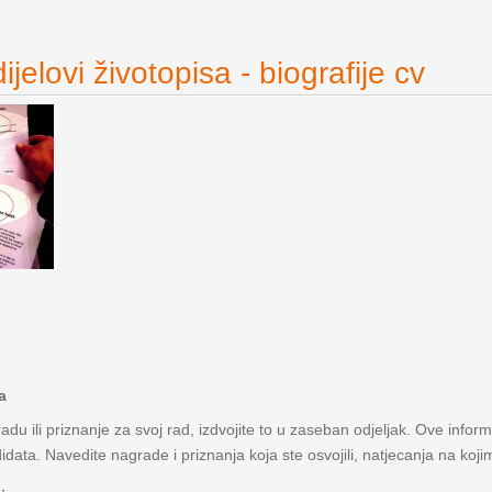
jelovi životopisa - biografije cv
a
adu ili priznanje za svoj rad, izdvojite to u zaseban odjeljak. Ove infor
data. Navedite nagrade i priznanja koja ste osvojili, natjecanja na kojim