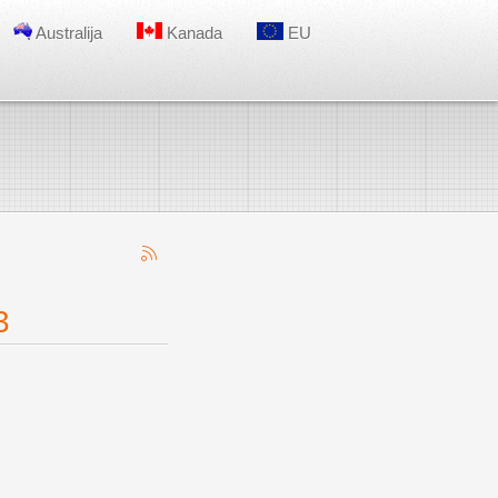
Australija
Kanada
EU
3