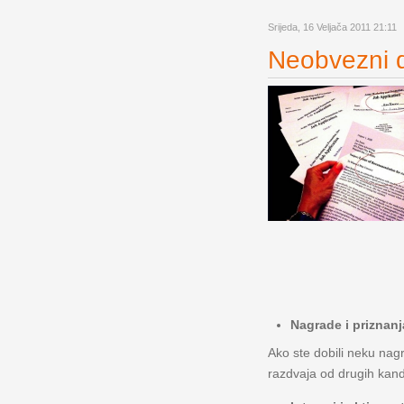
Srijeda, 16 Veljača 2011 21:11
Neobvezni di
Nagrade i priznanj
Ako ste dobili neku nagr
razdvaja od drugih kandi