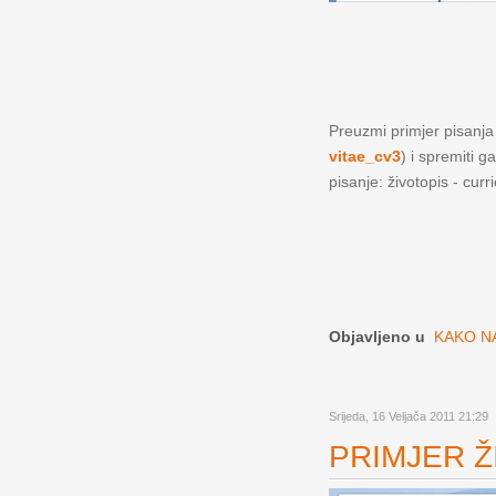
Preuzmi primjer pisanja ž
vitae_cv3
) i spremiti g
pisanje: životopis - curr
Objavljeno u
KAKO NA
Srijeda, 16 Veljača 2011 21:29
PRIMJER ŽI