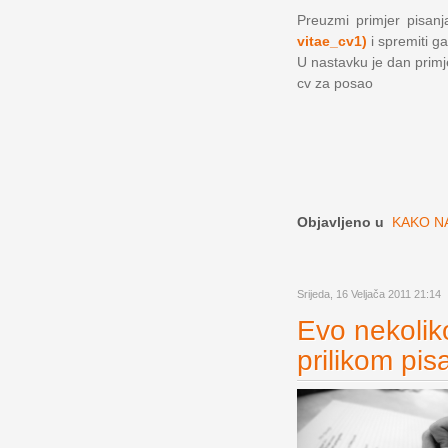
Preuzmi primjer pisanja
vitae_cv1)
i spremiti ga
U nastavku je dan primjer
cv za posao
Objavljeno u
KAKO NA
Srijeda, 16 Veljača 2011 21:14
Evo nekoliko
prilikom pis