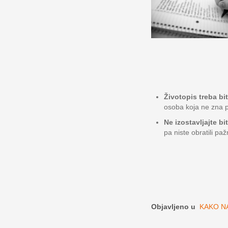
Životopis treba bi
osoba koja ne zna p
Ne izostavljajte bi
pa niste obratili paž
Objavljeno u
KAKO NA