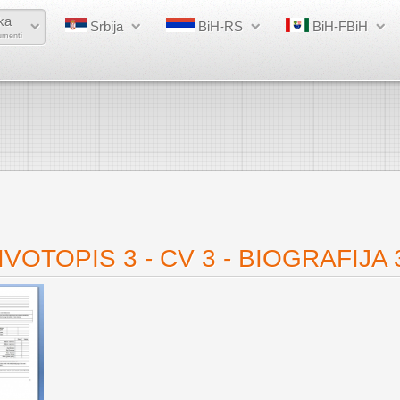
ka
Srbija
BiH-RS
BiH-FBiH
umenti
VOTOPIS 3 - CV 3 - BIOGRAFIJA 