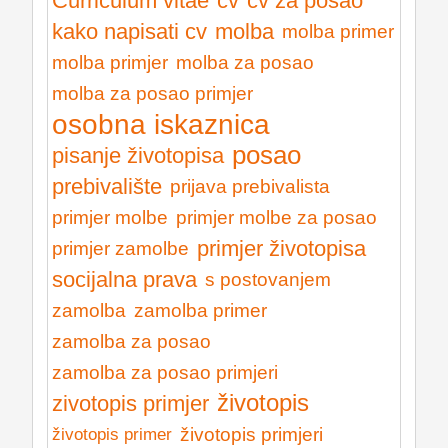
Curriculum vitae
cv
cv za posao
kako napisati cv
molba
molba primer
molba primjer
molba za posao
molba za posao primjer
osobna iskaznica
posao
pisanje životopisa
prebivalište
prijava prebivalista
primjer molbe
primjer molbe za posao
primjer životopisa
primjer zamolbe
socijalna prava
s postovanjem
zamolba
zamolba primer
zamolba za posao
zamolba za posao primjeri
životopis
zivotopis primjer
životopis primjeri
životopis primer