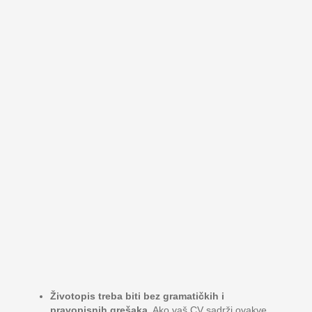
Životopis treba biti bez gramatičkih i
pravopisnih grešaka
. Ako vaš CV sadrži ovakve