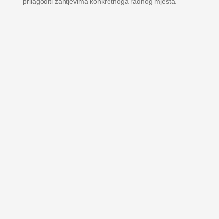
prilagoditi zahtjevima konkretnoga radnog mjesta.