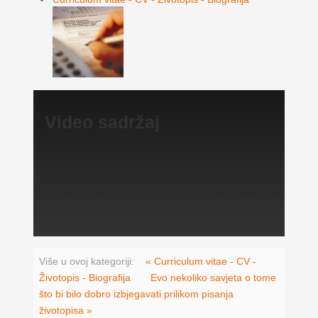
Video sadržaj
Više u ovoj kategoriji:
« Curriculum vitae - CV -
Životopis - Biografija
Evo nekoliko savjeta o tome
što bi bilo dobro izbjegavati prilikom pisanja
životopisa »