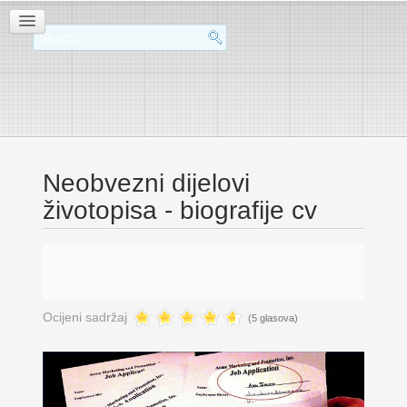
Neobvezni dijelovi
životopisa - biografije cv
Ocijeni sadržaj
(5 glasova)