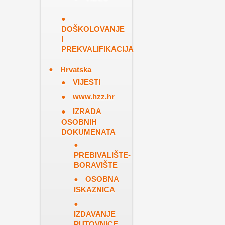
DOŠKOLOVANJE
I
PREKVALIFIKACIJA
Hrvatska
VIJESTI
www.hzz.hr
IZRADA
OSOBNIH
DOKUMENATA
PREBIVALIŠTE-
BORAVIŠTE
OSOBNA
ISKAZNICA
IZDAVANJE
PUTOVNICE