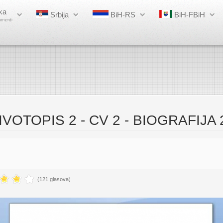
ka
Srbija
BiH-RS
BiH-FBiH
umenti
VOTOPIS 2 - CV 2 - BIOGRAFIJA 
(121 glasova)