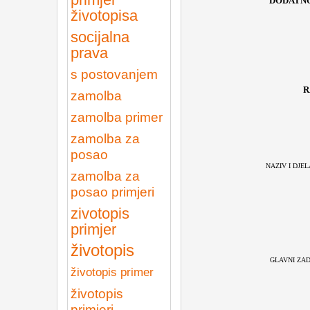
DODATN
životopisa
socijalna
prava
s postovanjem
R
zamolba
zamolba primer
zamolba za
posao
NAZIV I DJ
zamolba za
posao primjeri
zivotopis
primjer
životopis
GLAVNI ZA
životopis primer
životopis
primjeri