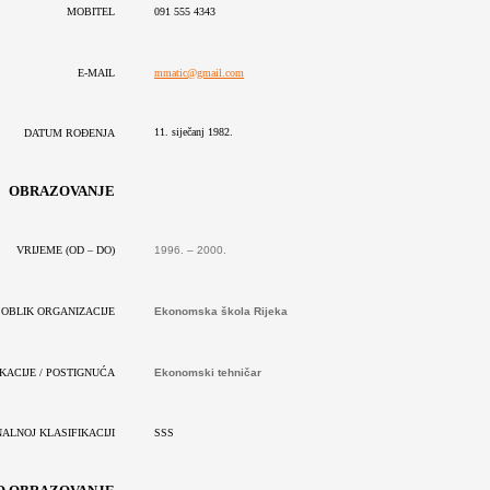
MOBITEL
091 555 4343
E-MAIL
mmatic@gmail.com
11. siječanj 1982.
DATUM ROĐENJA
OBRAZOVANJE
1996. – 2000.
VRIJEME
(OD – DO)
Ekonomska škola Rijeka
I OBLIK ORGANIZACIJE
Ekonomski tehničar
KACIJE / POSTIGNUĆA
ALNOJ KLASIFIKACIJI
SSS