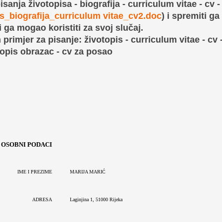
sanja životopisa - biografija - curriculum vitae - cv -
is_biografija_curriculum vitae_cv2.doc
) i spremiti ga
 ga mogao koristiti za svoj slučaj.
primjer za pisanje: životopis - curriculum vitae - cv -
otopis obrazac - cv za posao
OSOBNI PODACI
IME I PREZIME
MARIJA MARIĆ
ADRESA
Laginjina
1, 51000 Rijeka