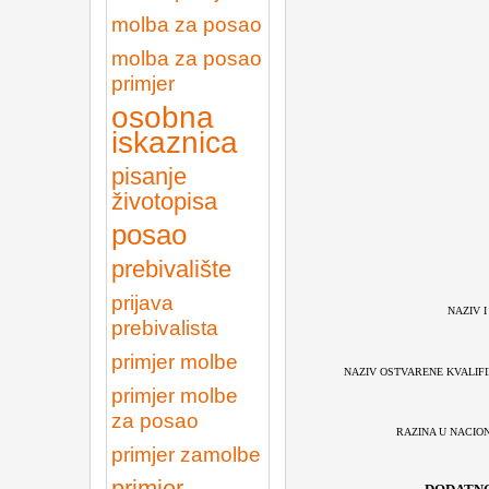
molba za posao
molba za posao
primjer
osobna
iskaznica
pisanje
životopisa
posao
prebivalište
prijava
NAZIV 
prebivalista
primjer molbe
NAZIV OSTVARENE KVALIFI
primjer molbe
za posao
RAZINA U NACION
primjer zamolbe
primjer