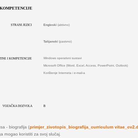
I KOMPETENCIJE
Engleski
(aktivno)
STRANI JEZICI
Talijanski
(pasivno)
Windows operativni sustavi
TINE I KOMPETENCIJE
Microsoft Office (Word, Excel, Access, PowerPoint, Outlook)
Korištenje Interneta i e-mail-a
VOZAČKA DOZVOLA
B
a - biografija (
primjer_zivotopis_biografija_curriculum vitae_cv2.
a mogao koristiti za svoj slučaj.