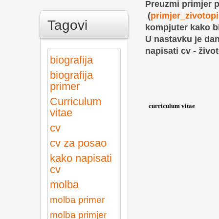
Preuzmi primjer pi
(
primjer_zivotop
Tagovi
kompjuter kako bi
U nastavku je dan 
napisati cv - živ
biografija
biografija
primer
Curriculum
curriculum vitae
vitae
cv
cv za posao
kako napisati
cv
molba
molba primer
molba primjer