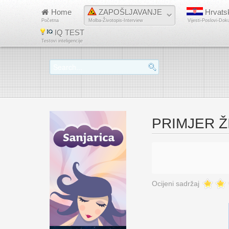
Home
ZAPOŠLJAVANJE
Hrvats
Početna
Molba-Životopis-Interview
Vijesti-Poslovi-Dok
IQ TEST
Testovi inteligencije
PRIMJER ŽI
Ocijeni sadržaj