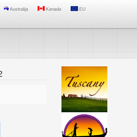
Australija
Kanada
EU
2