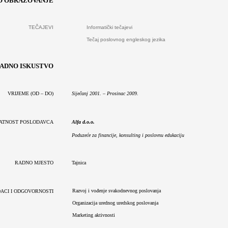
O OBRAZOVANJE
TEČAJEVI
Informatički tečajevi
Tečaj poslovnog engleskog jezika
ADNO ISKUSTVO
VRIJEME
(OD – DO)
Siječanj 2001. – Prosinac 2009.
ELATNOST POSLODAVCA
Alfa d.o.o.
Poduzeće za financije, konsulting i poslovnu edukaciju
RADNO MJESTO
Tajnica
Razvoj i vođenje svakodnevnog poslovanja
DACI I ODGOVORNOSTI
Organizacija urednog uredskog poslovanja
Marketing aktivnosti