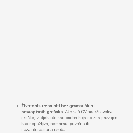
Životopis treba biti bez gramatičkih i
pravopisnih grešaka
. Ako vaš CV sadrži ovakve
greške, vi djelujete kao osoba koja ne zna pravopis,
kao nepažljiva, nemarna, površna ili
nezainteresirana osoba.