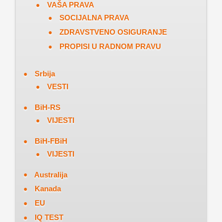
VAŠA PRAVA
SOCIJALNA PRAVA
ZDRAVSTVENO OSIGURANJE
PROPISI U RADNOM PRAVU
Srbija
VESTI
BiH-RS
VIJESTI
BiH-FBiH
VIJESTI
Australija
Kanada
EU
IQ TEST