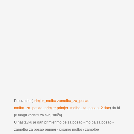
Preuzmite (
primjer_molba zamolba_za_posao
molba_za_posao_primjer primjer_molbe_za_posao_2.doc
) da bi
je mogli koristiti za svoj slučaj.
U nastavku je dan primjer molbe za posao - molba za posao -
zamolba za posao primjer - pisanje molbe / zamolbe