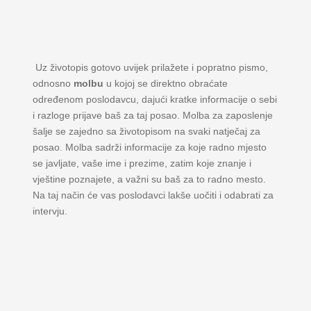
Uz životopis gotovo uvijek prilažete i popratno pismo,
odnosno
molbu
u kojoj se direktno obraćate
određenom poslodavcu, dajući kratke informacije o sebi
i razloge prijave baš za taj posao. Molba za zaposlenje
šalje se zajedno sa životopisom na svaki natječaj za
posao. Molba sadrži informacije za koje radno mjesto
se javljate, vaše ime i prezime, zatim koje znanje i
vještine poznajete, a važni su baš za to radno mesto.
Na taj način će vas poslodavci lakše uočiti i odabrati za
intervju.