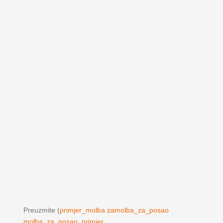
Preuzmite (
primjer_molba zamolba_za_posao
molba_za_posao_primjer