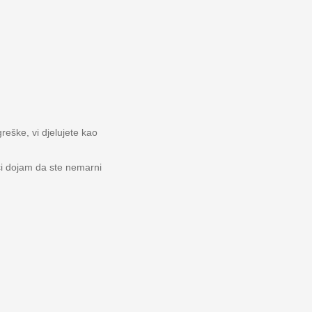
reške, vi djelujete kao
ći dojam da ste nemarni