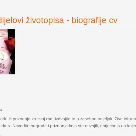
jelovi životopisa - biografije cv
a
adu ili priznanje za svoj rad, izdvojite to u zaseban odjeljak. Ove infor
data. Navedite nagrade i priznanja koja ste osvojili, natjecanja na kojim