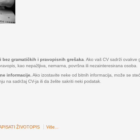
ti bez gramatičkih i pravopisnih grešaka
. Ako vaš CV sadrži ovakve g
ravopis, kao nepažljiva, nemarna, površna ili nezainteresirana osoba.
tne informacije.
Ako izostavite neke od bitnih informacija, može se ste
nju na sadržaj CV-ja ili da želite sakriti neki podatak.
PISATI ŽIVOTOPIS
Više...