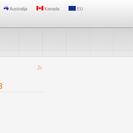
Australija
Kanada
EU
3