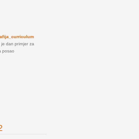
afija_curriculum
 je dan primjer za
za posao
2