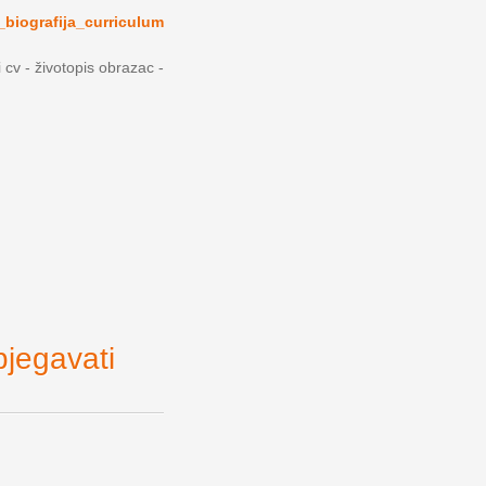
_biografija_curriculum
i cv - životopis obrazac -
bjegavati