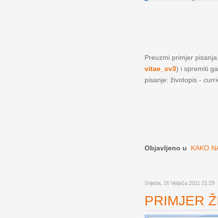
Preuzmi primjer pisanja ž
vitae_cv3
) i spremiti g
pisanje: životopis - curr
Objavljeno u
KAKO NA
Srijeda, 16 Veljača 2011 21:29
PRIMJER ŽI