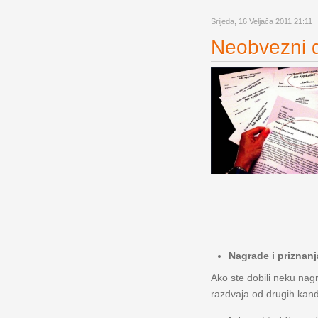
Srijeda, 16 Veljača 2011 21:11
Neobvezni di
Nagrade i priznanj
Ako ste dobili neku nagr
razdvaja od drugih kandi