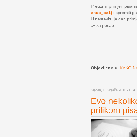
Preuzmi primjer pisanja
vitae_cv1)
i spremiti ga
U nastavku je dan primjer
cv za posao
Objavljeno u
KAKO NA
Srijeda, 16 Veljača 2011 21:14
Evo nekoliko
prilikom pis