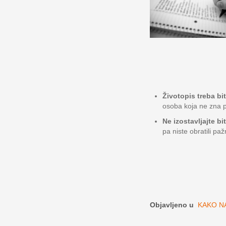
Životopis treba bi
osoba koja ne zna p
Ne izostavljajte bi
pa niste obratili paž
Objavljeno u
KAKO NA