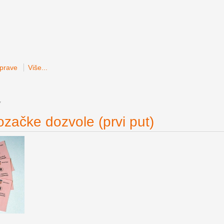
sprave
Više...
7
ozačke dozvole (prvi put)