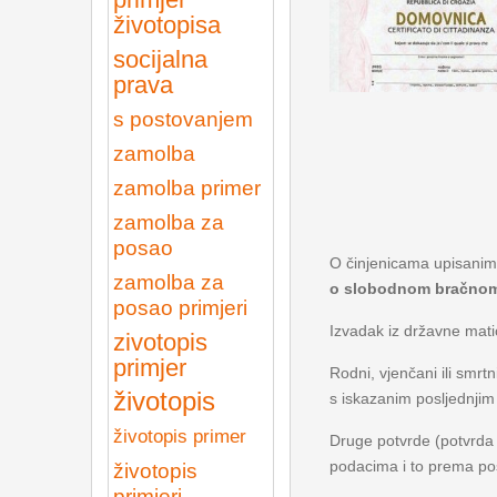
životopisa
socijalna
prava
s postovanjem
zamolba
zamolba primer
zamolba za
posao
O činjenicama upisanima
zamolba za
o slobodnom bračnom s
posao primjeri
Izvadak iz državne mati
zivotopis
primjer
Rodni, vjenčani ili smrt
životopis
s iskazanim posljednji
životopis primer
Druge potvrde (potvrda 
podacima i to prema po
životopis
primjeri