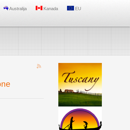
Australija
Kanada
EU
bne