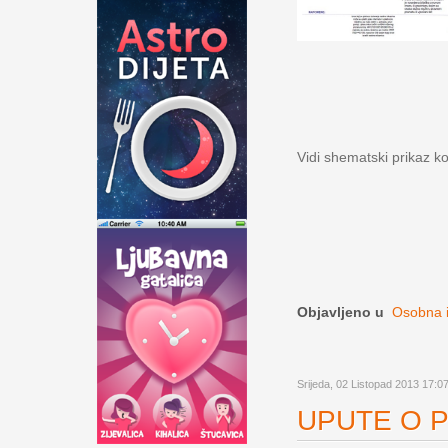
Vidi shematski prikaz k
Objavljeno u
Osobna i
Srijeda, 02 Listopad 2013 17:0
UPUTE O PR