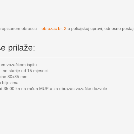
 propisanom obrascu –
obrazac br. 2
u policijskoj upravi, odnosno post
e prilaže:
nom vozačkom ispitu
 – ne starije od 15 mjeseci
ličine 30x35 mm
 biljezima
 od 35,00 kn na račun MUP-a za obrazac vozačke dozvole