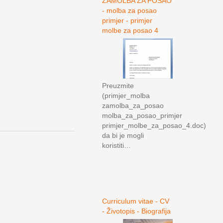
ZAMOLBA ZA POSAO
- molba za posao
primjer - primjer
molbe za posao 4
Preuzmite
(primjer_molba
zamolba_za_posao
molba_za_posao_primjer
primjer_molbe_za_posao_4.doc)
da bi je mogli
koristiti…
Curriculum vitae - CV
- Životopis - Biografija