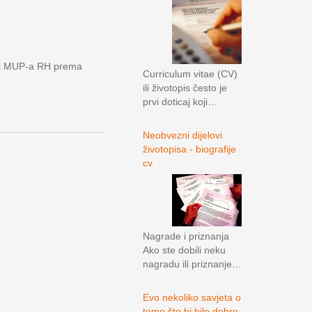
aji MUP-a RH prema
Curriculum vitae (CV)
ili životopis često je
prvi doticaj koji…
Neobvezni dijelovi
životopisa - biografije
cv
Nagrade i priznanja
Ako ste dobili neku
nagradu ili priznanje…
Evo nekoliko savjeta o
tome što bi bilo dobro