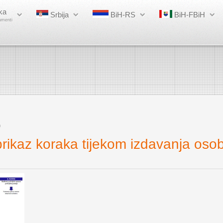
ka
Srbija
BiH-RS
BiH-FBiH
umenti
0
rikaz koraka tijekom izdavanja oso