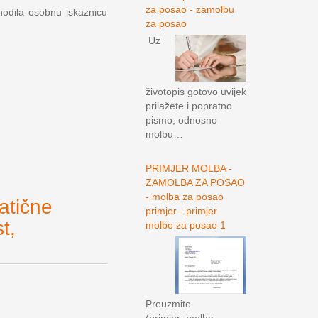
za posao - zamolbu
hodila osobnu iskaznicu
za posao
Uz
životopis gotovo uvijek
prilažete i popratno
pismo, odnosno
molbu…
PRIMJER MOLBA -
ZAMOLBA ZA POSAO
- molba za posao
atične
primjer - primjer
t,
molbe za posao 1
Preuzmite