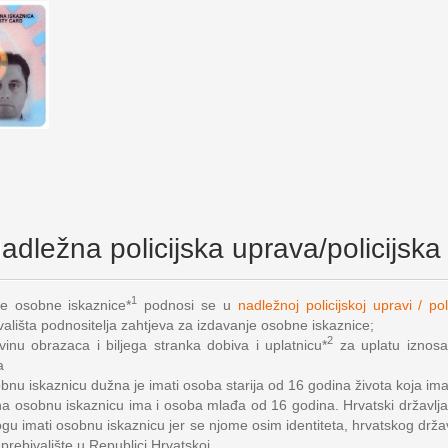
adležna policijska uprava/policijska
1
je osobne iskaznice*
podnosi se u
nadležnoj policijskoj upravi / poli
ališta podnositelja zahtjeva za izdavanje osobne iskaznice;
2
inu obrazaca i biljega stranka dobiva i uplatnicu*
za uplatu iznos
a
nu iskaznicu dužna je imati osoba starija od 16 godina života koja ima 
na osobnu iskaznicu ima i osoba mlađa od 16 godina. Hrvatski državljani
u imati osobnu iskaznicu jer se njome osim identiteta, hrvatskog drža
 prebivalište u Republici Hrvatskoj.