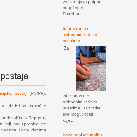
već zahtjeva potpun
angažman.
Potrebno…
Informiranje o
slobodnim radnim
mjestima
Za
 postaja
cijskoj postaji
(PU/PP),
informiranje o
slobodnim radnim
a od 48,50 kn na račun
mjestima, iskoristite
sve mogućnosti
prebivalište u Republici
koje…
 koji imaju prebivalište
vljanstva, spola, datuma
Kako napisati molbu