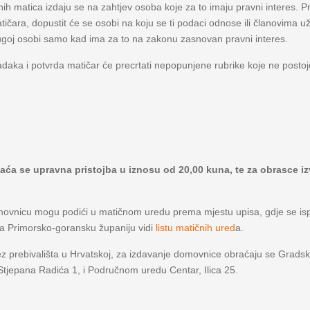
vnih matica izdaju se na zahtjev osoba koje za to imaju pravni interes. 
čara, dopustit će se osobi na koju se ti podaci odnose ili članovima uže o
ugoj osobi samo kad ima za to na zakonu zasnovan pravni interes.
aka i potvrda matičar će precrtati nepopunjene rubrike koje ne postoje 
plaća se upravna pristojba u iznosu od 20,00 kuna, te za obrasce 
movnicu mogu podići u matičnom uredu prema mjestu upisa, gdje se isp
a Primorsko-goransku županiju vidi
listu matičnih ured
a.
z prebivališta u Hrvatskoj, za izdavanje domovnice obraćaju se Grad
tjepana Radića 1, i Područnom uredu Centar, Ilica 25.