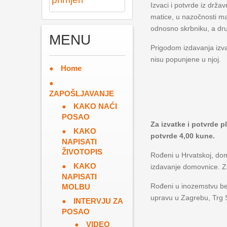
Izvaci i potvrde iz drža
matice, u nazočnosti mati
odnosno skrbniku, a dr
MENU
Prigodom izdavanja izvad
nisu popunjene u njoj.
Home
ZAPOŠLJAVANJE
KAKO NAĆI
POSAO
Za izvatke i potvrde 
KAKO
potvrde 4,00 kune.
NAPISATI
ŽIVOTOPIS
Rođeni u Hrvatskoj, do
KAKO
izdavanje domovnice. Z
NAPISATI
Rođeni u inozemstvu be
MOLBU
upravu u Zagrebu, Trg S
INTERVJU ZA
POSAO
VIDEO