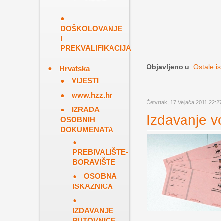
DOŠKOLOVANJE
I
PREKVALIFIKACIJA
Objavljeno u
Ostale i
Hrvatska
VIJESTI
www.hzz.hr
Četvrtak, 17 Veljača 2011 22:2
IZRADA
Izdavanje v
OSOBNIH
DOKUMENATA
PREBIVALIŠTE-
BORAVIŠTE
OSOBNA
ISKAZNICA
IZDAVANJE
PUTOVNICE