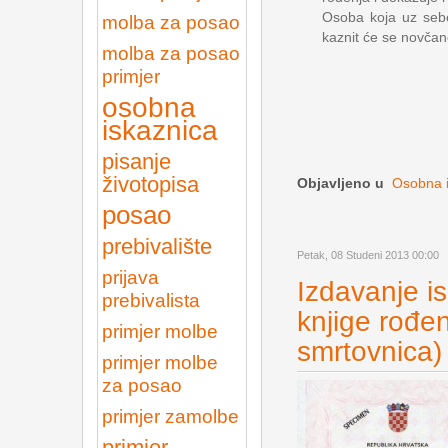
Osoba koja uz sebe
molba za posao
kaznit će se novča
molba za posao
primjer
osobna
iskaznica
pisanje
životopisa
Objavljeno u
Osobna i
posao
prebivalište
Petak, 08 Studeni 2013 00:00
prijava
Izdavanje is
prebivalista
knjige rođen
primjer molbe
smrtovnica)
primjer molbe
za posao
primjer zamolbe
primjer