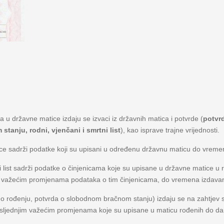
 u državne matice izdaju se izvaci iz državnih matica i potvrde (
potvr
tanju, rodni, vjenčani i smrtni list
), kao isprave trajne vrijednosti.
ce sadrži podatke koji su upisani u određenu državnu maticu do vremen
ni list sadrži podatke o činjenicama koje su upisane u državne matice u 
m važećim promjenama podataka o tim činjenicama, do vremena izdavanj
o rođenju, potvrda o slobodnom bračnom stanju) izdaju se na zahtjev 
sljednjim važećim promjenama koje su upisane u maticu rođenih do dan