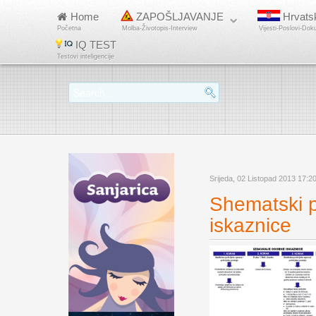
Home
ZAPOŠLJAVANJE
Hrvats
Početna
Molba-Životopis-Interview
Vijesti-Poslovi-Dok
IQ TEST
Testovi inteligencije
Srijeda, 02 Listopad 2013 17:2
Shematski p
iskaznice