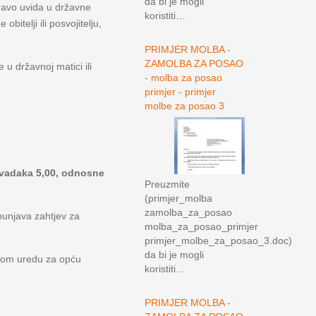
da bi je mogli
Pravo uvida u državne
koristiti…
bitelji ili posvojitelju,
PRIMJER MOLBA -
ZAMOLBA ZA POSAO
u državnoj matici ili
- molba za posao
primjer - primjer
molbe za posao 3
izvadaka 5,00, odnosne
Preuzmite
(primjer_molba
zamolba_za_posao
unjava zahtjev za
molba_za_posao_primjer
primjer_molbe_za_posao_3.doc)
da bi je mogli
skom uredu za opću
koristiti…
PRIMJER MOLBA -