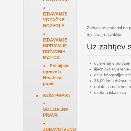
IZDAVANJE
VOZAČKE
DOZVOLE
Zahtjev se podnosi na
mjestu prebivališta.
IZDAVANJE
Uz zahtjev s
ISPRAVA IZ
DRŽAVNIH
MATICA
uvjerenje o polože
Policijske
liječničko uvjerenje
uprave u
dvije fotografije ve
Hrvatskoj -
35,00 kn u državnim
popis
uplatnica na iznos
osobna iskaznica
VAŠA PRAVA
SOCIJALNA
PRAVA
ZDRAVSTVENO