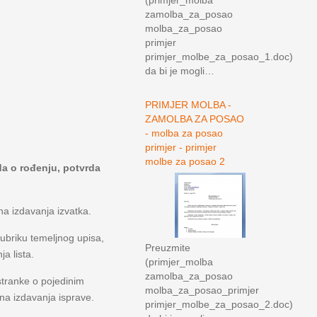
(primjer_molba
zamolba_za_posao
molba_za_posao
primjer
primjer_molbe_za_posao_1.doc)
da bi je mogli…
PRIMJER MOLBA -
ZAMOLBA ZA POSAO
- molba za posao
primjer - primjer
molbe za posao 2
da o rođenju, potvrda
a izdavanja izvatka.
rubriku temeljnog upisa,
Preuzmite
a lista.
(primjer_molba
zamolba_za_posao
stranke o pojedinim
molba_za_posao_primjer
a izdavanja isprave.
primjer_molbe_za_posao_2.doc)