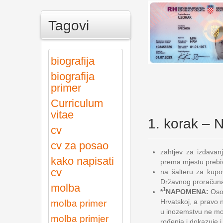
Tagovi
biografija
biografija
primer
Curriculum
vitae
1. korak – N
cv
cv za posao
zahtjev za izdavan
kako napisati
prema mjestu prebiv
cv
na šalteru za kupov
Državnog proračun
molba
1
*
NAPOMENA:
Osob
Hrvatskoj, a pravo 
molba primer
u inozemstvu ne mog
molba primjer
rođenja i dokazuje i