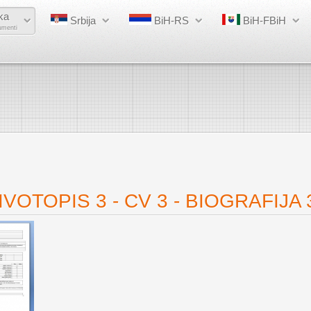
ka
Srbija
BiH-RS
BiH-FBiH
umenti
VOTOPIS 3 - CV 3 - BIOGRAFIJA 