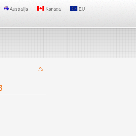
Australija
Kanada
EU
3