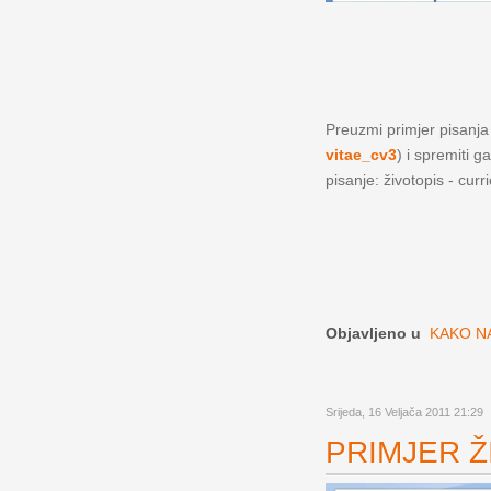
Preuzmi primjer pisanja ž
vitae_cv3
) i spremiti g
pisanje: životopis - curr
Objavljeno u
KAKO NA
Srijeda, 16 Veljača 2011 21:29
PRIMJER ŽI