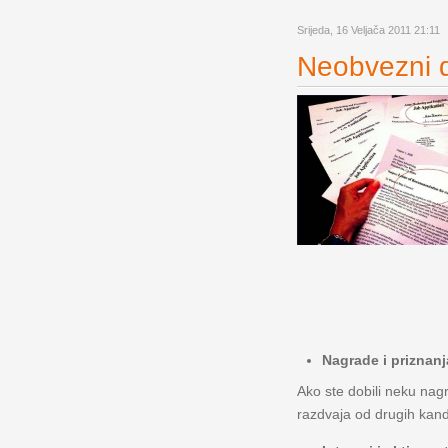
Srijeda, 16 Veljača 2011 21:11
Neobvezni di
Nagrade i priznanj
Ako ste dobili neku nagr
razdvaja od drugih kandi