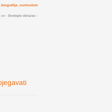
_biografija_curriculum
i cv - životopis obrazac -
bjegavati