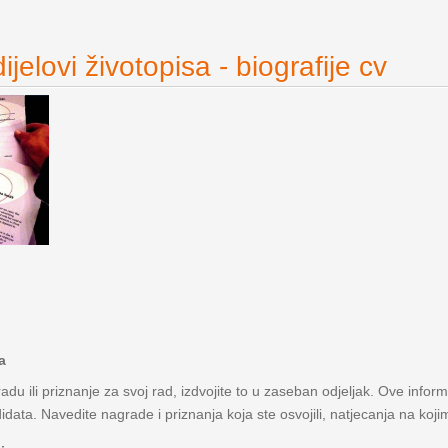
jelovi životopisa - biografije cv
a
adu ili priznanje za svoj rad, izdvojite to u zaseban odjeljak. Ove infor
data. Navedite nagrade i priznanja koja ste osvojili, natjecanja na kojim