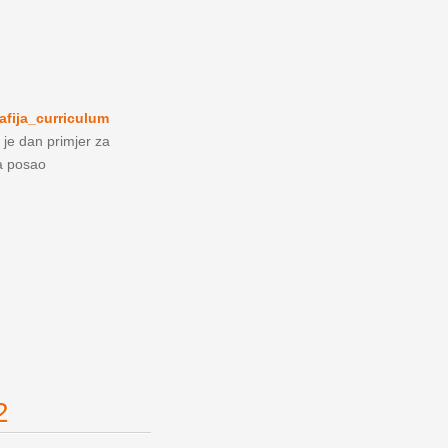
afija_curriculum
 je dan primjer za
za posao
2