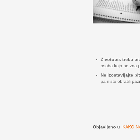
Životopis treba bi
osoba koja ne zna p
Ne izostavljajte bi
pa niste obratili paž
Objavljeno u
KAKO NA