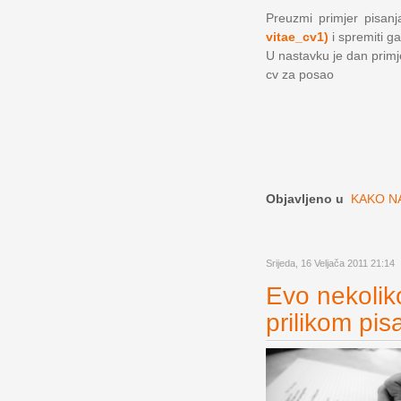
Preuzmi primjer pisanja
vitae_cv1)
i spremiti ga
U nastavku je dan primjer
cv za posao
Objavljeno u
KAKO NA
Srijeda, 16 Veljača 2011 21:14
Evo nekoliko
prilikom pis