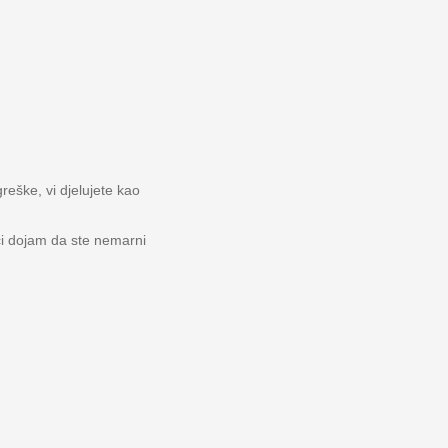
reške, vi djelujete kao
ći dojam da ste nemarni